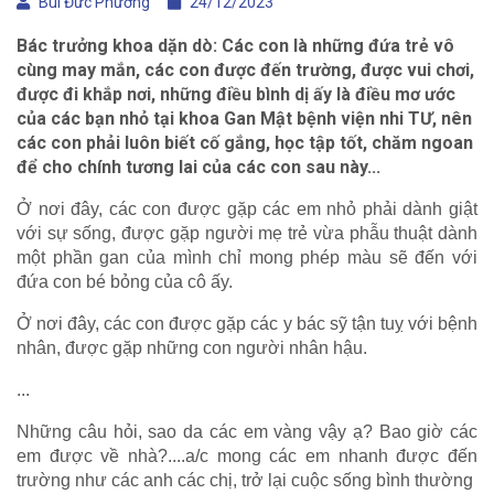
Bùi Đức Phương
24/12/2023
Bác trưởng khoa dặn dò: Các con là những đứa trẻ vô
cùng may mắn, các con được đến trường, được vui chơi,
được đi khắp nơi, những điều bình dị ấy là điều mơ ước
của các bạn nhỏ tại khoa Gan Mật bệnh viện nhi TƯ, nên
các con phải luôn biết cố gắng, học tập tốt, chăm ngoan
để cho chính tương lai của các con sau này...
Ở nơi đây, các con được gặp các em nhỏ phải dành giật
với sự sống, được gặp người mẹ trẻ vừa phẫu thuật dành
một phần gan của mình chỉ mong phép màu sẽ đến với
đứa con bé bỏng của cô ấy.
Ở nơi đây, các con được gặp các y bác sỹ tận tuỵ với bệnh
nhân, được gặp những con người nhân hậu.
...
Những câu hỏi, sao da các em vàng vậy ạ? Bao giờ các
em được về nhà?....a/c mong các em nhanh được đến
trường như các anh các chị, trở lại cuộc sống bình thường