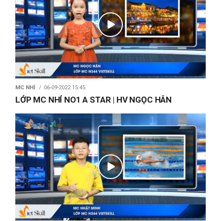
MC NHÍ
06-09-2022 15:45
LỚP MC NHÍ NO1 A STAR | HV NGỌC HÂN